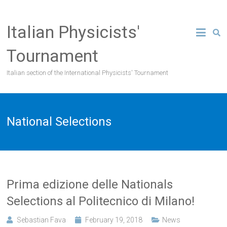
Skip
to
Italian Physicists'
content
Tournament
Italian section of the International Physicists' Tournament
National Selections
Prima edizione delle Nationals
Selections al Politecnico di Milano!
Sebastian Fava
February 19, 2018
News